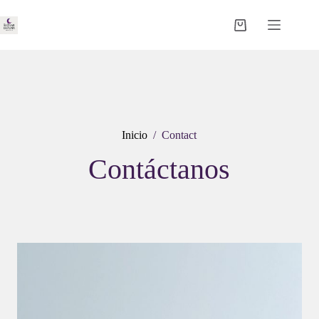
Saltar
al
Carro
contenido
de
compra
Inicio
/
Contact
Contáctanos