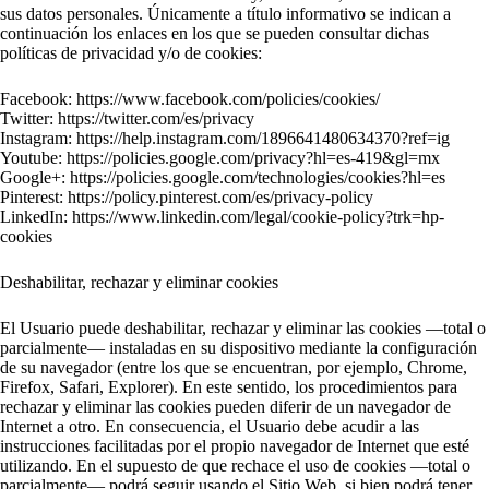
sus datos personales. Únicamente a título informativo se indican a
continuación los enlaces en los que se pueden consultar dichas
políticas de privacidad y/o de cookies:
Facebook: https://www.facebook.com/policies/cookies/
Twitter: https://twitter.com/es/privacy
Instagram: https://help.instagram.com/1896641480634370?ref=ig
Youtube: https://policies.google.com/privacy?hl=es-419&gl=mx
Google+: https://policies.google.com/technologies/cookies?hl=es
Pinterest: https://policy.pinterest.com/es/privacy-policy
LinkedIn: https://www.linkedin.com/legal/cookie-policy?trk=hp-
cookies
Deshabilitar, rechazar y eliminar cookies
El Usuario puede deshabilitar, rechazar y eliminar las cookies —total o
parcialmente— instaladas en su dispositivo mediante la configuración
de su navegador (entre los que se encuentran, por ejemplo, Chrome,
Firefox, Safari, Explorer). En este sentido, los procedimientos para
rechazar y eliminar las cookies pueden diferir de un navegador de
Internet a otro. En consecuencia, el Usuario debe acudir a las
instrucciones facilitadas por el propio navegador de Internet que esté
utilizando. En el supuesto de que rechace el uso de cookies —total o
parcialmente— podrá seguir usando el Sitio Web, si bien podrá tener