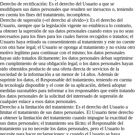
Derecho de rectificación: Es el derecho del Usuario a que se
modifiquen sus datos personales que resulten ser inexactos o, teniendo
en cuenta los fines del tratamiento, incompletos.
Derecho de supresión («el derecho al olvido»): Es el derecho del
Usuario, siempre que la legislación vigente no establezca lo contrario,
a obtener la supresión de sus datos personales cuando estos ya no sean
necesarios para los fines para los cuales fueron recogidos o tratados; el
Usuario haya retirado su consentimiento al tratamiento y este no cuente
con otra base legal; el Usuario se oponga al tratamiento y no exista otro
motivo legítimo para continuar con el mismo; los datos personales
hayan sido tratados ilícitamente; los datos personales deban suprimirse
en cumplimiento de una obligación legal; o los datos personales hayan
sido obtenidos producto de una oferta directa de servicios de la
sociedad de la información a un menor de 14 años. Además de
suprimir los datos, el Responsable del tratamiento, teniendo en cuenta
la tecnología disponible y el coste de su aplicación, deberá adoptar
medidas razonables para informar a los responsables que estén tratando
los datos personales de la solicitud del interesado de supresión de
cualquier enlace a esos datos personales.
Derecho a la limitación del tratamiento: Es el derecho del Usuario a
limitar el tratamiento de sus datos personales. El Usuario tiene derecho
a obtener la limitación del tratamiento cuando impugne la exactitud de
sus datos personales; el tratamiento sea ilícito; el Responsable del
tratamiento ya no necesite los datos personales, pero el Usuario lo
necesite para hacer reclamaciones; y cuando el Usuario se haya