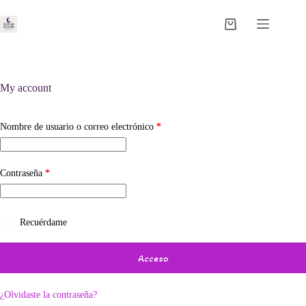
Saltar
al
Carro
contenido
de
compra
My account
Obligatorio
Nombre de usuario o correo electrónico
*
Obligatorio
Contraseña
*
Recuérdame
Acceso
¿Olvidaste la contraseña?