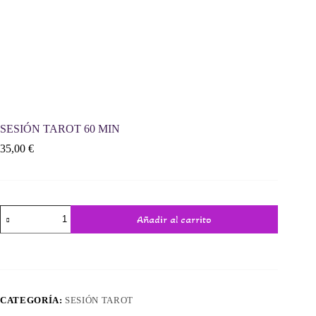
SESIÓN TAROT 60 MIN
35,00
€
SESIÓN
Añadir al carrito
TAROT
60
MIN
cantidad
CATEGORÍA:
SESIÓN TAROT