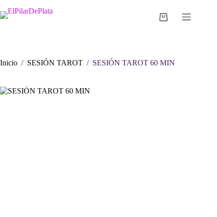
Saltar
al
Carro
contenido
de
compra
Inicio
/
SESIÓN TAROT
/
SESIÓN TAROT 60 MIN